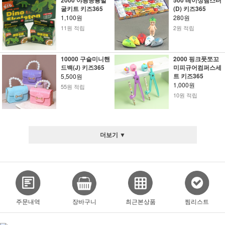
2000 야광공룡발
500 레이싱햄스터
굴키트 키즈365
(D) 키즈365
1,100원
280원
11원 적립
2원 적립
10000 구슬미니핸
2000 핑크풋쪼꼬
드백(J) 키즈365
미피규어컴퍼스세
트 키즈365
5,500원
1,000원
55원 적립
10원 적립
더보기 ▼
주문내역
장바구니
최근본상품
찜리스트