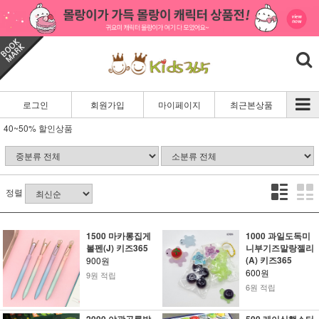
로그인
회원가입
마이페이지
최근본상품
40~50% 할인상품
정렬
1500 마카롱집게
1000 과일도독미
볼펜(J) 키즈365
니부기즈말랑젤리
(A) 키즈365
900원
600원
9원 적립
6원 적립