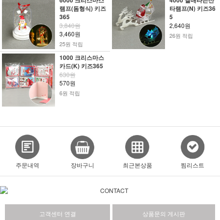
6000 크리스마스
4000 썰매타는산
램프(돔형식) 키즈
타램프(N) 키즈36
365
5
3,840원
2,640원
3,460원
26원 적립
25원 적립
1000 크리스마스
카드(K) 키즈365
630원
570원
6원 적립
주문내역
장바구니
최근본상품
찜리스트
고객센터 연결
상품문의 게시판